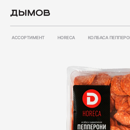
АССОРТИМЕНТ
HORECA
КОЛБАСА ПЕППЕРО
ПОПУЛЯРНЫЕ ЗАПРО
Карьера
Вакансии
Пиколини
Вареные колбасы