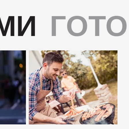
МИ
ГОТО
Дабл Смок"
 "С окороком"