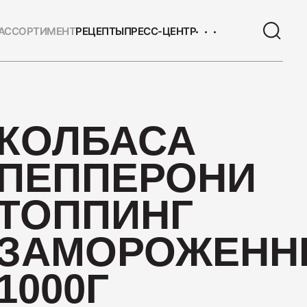
АССОРТИМЕНТ
РЕЦЕПТЫ
ПРЕСС-ЦЕНТР
ЫЕ ТОВАРЫ
КОЛБАСА
 с/к Коньячная
ПЕППЕРОНИ
ТОППИНГ
ЗАМОРОЖЕНН
1000Г
 Сервелат "Кремлёвский"