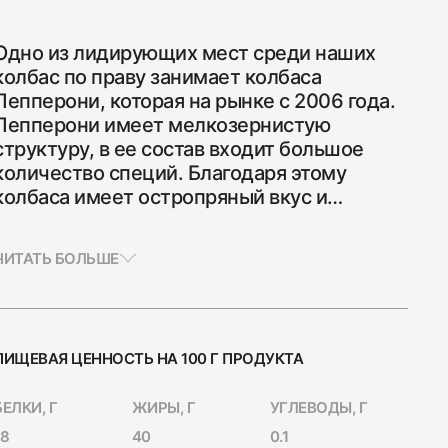
Одно из лидирующих мест среди наших
колбас по праву занимает колбаса
Пепперони, которая на рынке с 2006 года.
Пепперони имеет мелкозернистую
а Индейка варёно-копчёная
структуру, в ее состав входит большое
количество специй. Благодаря этому
колбаса имеет остропряный вкус и
пикантное копчение. Это является её
основной отличительной чертой от других
ЧИТАТЬ БОЛЬШЕ
видов салями. Кроме этого продукт
обладает антиоксидантным действием,
богат насыщенными жирами и жирными
а сырокопчёная Сальчичон
кислотами, минеральными веществами и
ПИЩЕВАЯ ЦЕННОСТЬ НА 100 Г ПРОДУКТА
витаминами (B, C и D). Полезные свойства
в колбасе сохраняются даже после
БЕЛКИ, Г
ЖИРЫ, Г
УГЛЕВОДЫ, Г
термообработки, а благодаря мелкому
измельчению мяса колбасные кусочки не
18
40
0.1