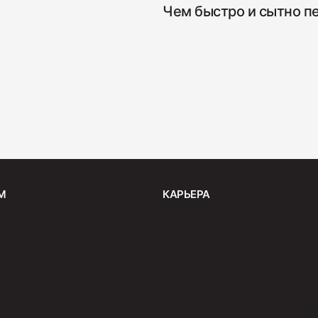
Чем быстро и сытно п
Салями 
330
М
КАРЬЕРА