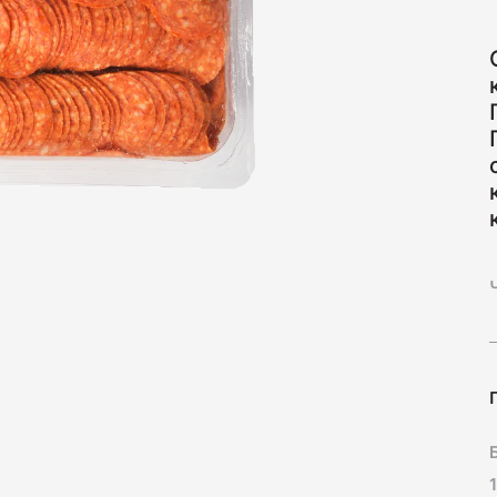
Нарезк
70
Колбас
260