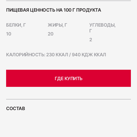
Ветчина "Для тостов"
ПИЩЕВАЯ ЦЕННОСТЬ НА 100 Г ПРОДУКТА
1700
БЕЛКИ, Г
ЖИРЫ, Г
УГЛЕВОДЫ,
Г
10
20
Колбаса полукопчёная "Краковская"
2
400
КАЛОРИЙНОСТЬ: 230 ККАЛ / 940 КДЖ ККАЛ
Колбаса сырокопчёная "Зернистая"
ГОСТ
ГДЕ КУПИТЬ
600
Бекон "Дабл Смок"
СОСТАВ
200
Ветчина "С окороком"