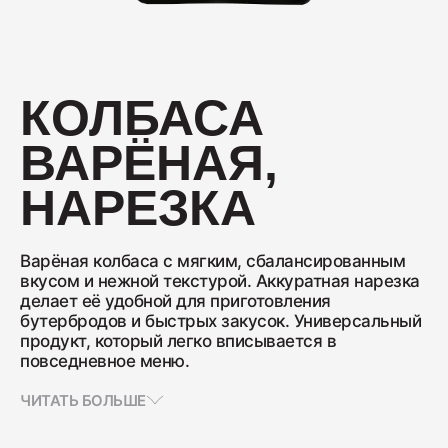
Колбаса с/к Коньячная
230
КОЛБАСА
ВАРЁНАЯ,
Нарезка Сервелат "Кремлёвский"
110
НАРЕЗКА
Нарезка Индейка варёно-копчёная
Варёная колбаса с мягким, сбалансированным
вкусом и нежной текстурой. Аккуратная нарезка
70
делает её удобной для приготовления
бутербродов и быстрых закусок. Универсальный
продукт, который легко вписывается в
повседневное меню.
Колбаса сырокопчёная Сальчичон
260
ЧИТАТЬ БОЛЬШЕ