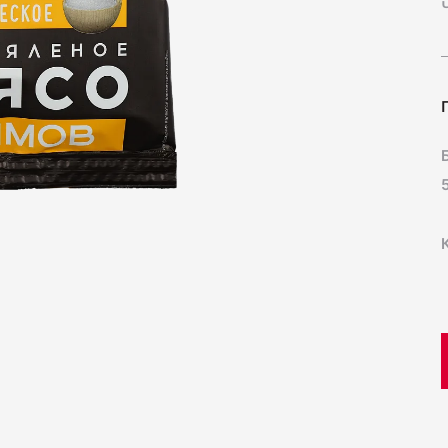
Нарезк
70
Колбас
260