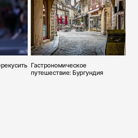
Дабл Смок"
ерекусить
Гастрономическое
путешествие: Бургундия
 "С окороком"