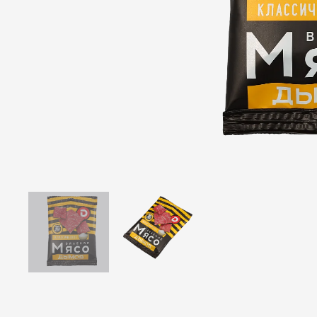
Ветчины
Колбаса