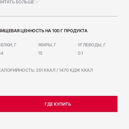
ЧИТАТЬ БОЛЬШЕ
ПИЩЕВАЯ ЦЕННОСТЬ НА 100 Г ПРОДУКТА
а Индейка варёно-копчёная
БЕЛКИ, Г
ЖИРЫ, Г
УГЛЕВОДЫ, Г
54
15
0.1
КАЛОРИЙНОСТЬ: 351 ККАЛ / 1470 КДЖ ККАЛ
а сырокопчёная Сальчичон
ГДЕ КУПИТЬ