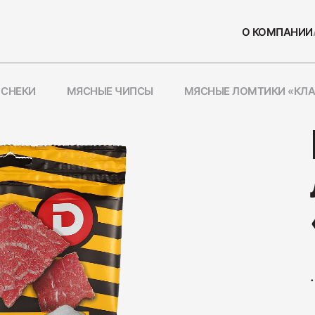
О КОМПАНИИ
 СНЕКИ
МЯСНЫЕ ЧИПСЫ
МЯСНЫЕ ЛОМТИКИ «КЛА
СЫ
ПОПУЛЯРН
Колбаса
230
.
Нарезка
110