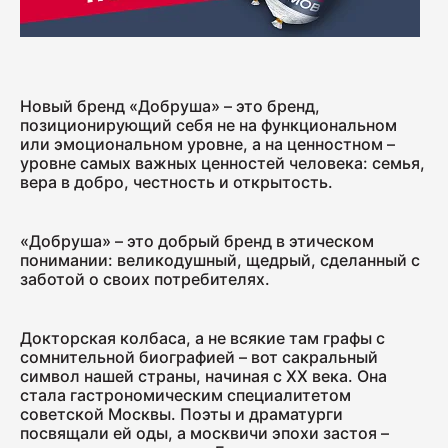
Колбаса с/к Коньячная
230
Новый бренд «Добруша» – это бренд,
позиционирующий себя не на функциональном
или эмоциональном уровне, а на ценностном –
Нарезка Сервелат "Кремлёвский"
уровне самых важных ценностей человека: семья,
вера в добро, честность и открытость.
110
«Добруша» – это добрый бренд в этическом
понимании: великодушный, щедрый, сделанный с
Нарезка Индейка варёно-копчёная
заботой о своих потребителях.
70
Докторская колбаса, а не всякие там графы с
сомнительной биографией – вот сакральный
Колбаса сырокопчёная Сальчичон
символ нашей страны, начиная с XX века. Она
260
стала гастрономическим специалитетом
советской Москвы. Поэты и драматурги
посвящали ей оды, а москвичи эпохи застоя –