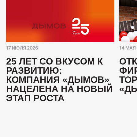
17 ИЮЛЯ 2026
14 МАЯ
25 ЛЕТ СО ВКУСОМ К
ОТ
РАЗВИТИЮ:
ФИ
КОМПАНИЯ «ДЫМОВ»
ТО
НАЦЕЛЕНА НА НОВЫЙ
«Д
ЭТАП РОСТА