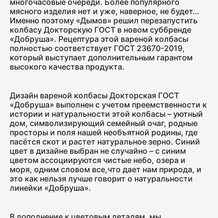
многочасовые очереди. Более популярного
Ветчина "Для тостов"
мясного изделия нет и уже, наверное, не будет…
Именно поэтому «Дымов» решил перезапустить
1700
колбасу Докторскую ГОСТ в новом суббренде
«Добруша». Рецептура этой вареной колбасы
полностью соответствует ГОСТ 23670-2019,
который выступает дополнительным гарантом
Колбаса полукопчёная "Краковская"
высокого качества продукта.
400
Дизайн вареной колбасы Докторская ГОСТ
«Добруша» выполнен с учетом преемственности к
Колбаса сырокопчёная "Зернистая"
истории и натуральности этой колбасы – уютный
ГОСТ
дом, символизирующий семейный очаг, родные
просторы и поля нашей необъятной родины, где
600
пасётся скот и растет натуральное зерно. Синий
цвет в дизайне выбран не случайно – с синим
цветом ассоциируются чистые небо, озера и
Бекон "Дабл Смок"
моря, одним словом все,что дает нам природа, и
200
это как нельзя лучше говорит о натуральности
линейки «Добруша».
Ветчина "С окороком"
В дополнение к цветовым деталям, мы