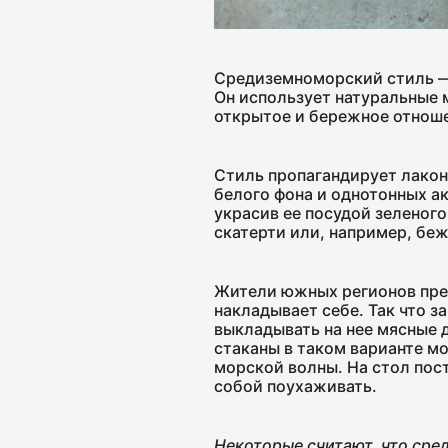
Средиземноморский стиль — 
Он использует натуральные 
открытое и бережное отноше
Cтиль пропагандирует лакон
белого фона и однотонных а
украсив ее посудой зеленого
скатерти или, например, бе
Жители южных регионов пред
накладывает себе. Так что 
выкладывать на нее мясные 
стаканы в таком варианте мо
морской волны. На стол пос
собой поухаживать.
Некоторые считают, что сре