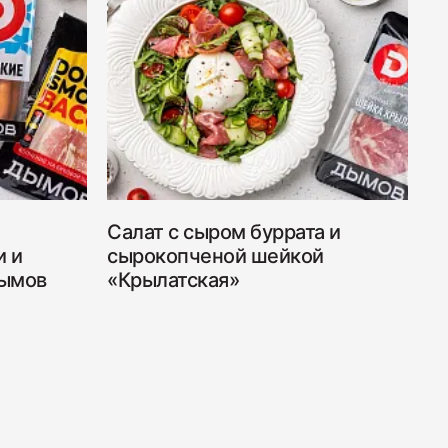
Салат с сыром буррата и
С
и и
сырокопченой шейкой
Дымов
«Крылатская»