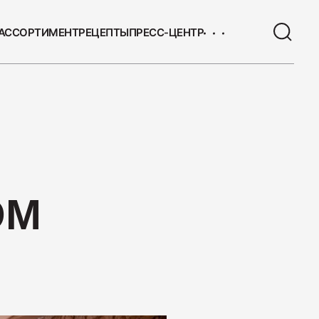
АССОРТИМЕНТ
РЕЦЕПТЫ
ПРЕСС-ЦЕНТР
ЫЕ ТОВАРЫ
 с/к Коньячная
ОМ
 Сервелат "Кремлёвский"