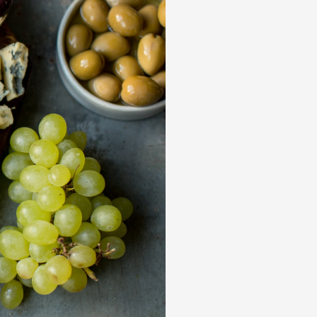
Дабл Смок"
 "С окороком"