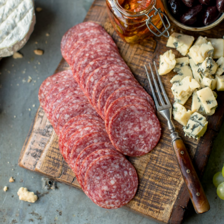
Бекон "
200
Ветчина
400