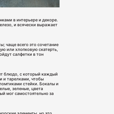
"Венская"
ками в интерьере и декоре.
елезо, и всячески выражает
ы; чаще всего это сочетание
ную или хлопковую скатерть,
ойдут салфетки в тон
ит блюдо, с который каждый
и и тарелками, чтобы
ломтиками стейки. Бокалы и
елые, зеленые, цвета
дый мог самостоятельно за
морские элементы, но это