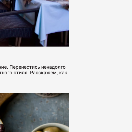
 "Для тостов"
ние. Перенестись ненадолго
 полукопчёная "Краковская"
тного стиля. Расскажем, как
 сырокопчёная "Зернистая" ГОСТ