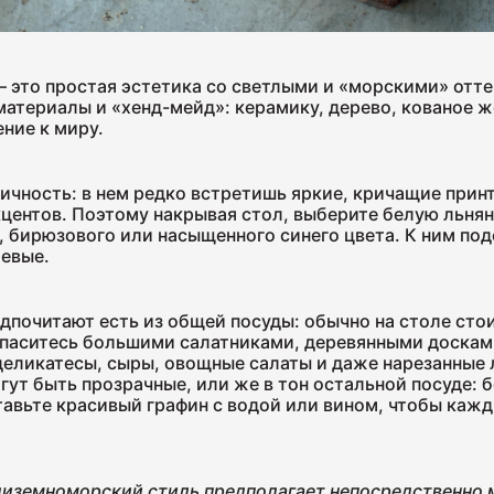
Салями 
это простая эстетика со светлыми и «морскими» оттен
330
материалы и «хенд-мейд»: керамику, дерево, кованое ж
ние к миру.
ичность: в нем редко встретишь яркие, кричащие принт
кцентов. Поэтому накрывая стол, выберите белую льня
, бирюзового или насыщенного синего цвета. К ним под
жевые.
почитают есть из общей посуды: обычно на столе сто
запаситесь большими салатниками, деревянными доскам
деликатесы, сыры, овощные салаты и даже нарезанные 
гут быть прозрачные, или же в тон остальной посуде: б
тавьте красивый графин с водой или вином, чтобы каж
диземноморский стиль предполагает непосредственно 