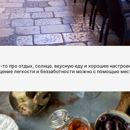
Ветчина
1700
-то про отдых, солнце, вкусную еду и хорошее настрое
Колбаса
ущение легкости и беззаботности можно с помощью мес
400
Колбаса
600