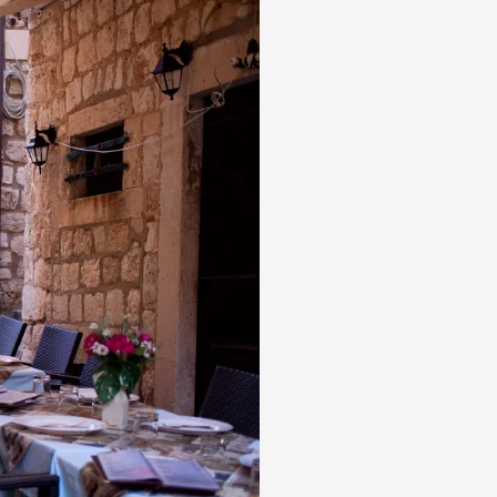
а Индейка варёно-копчёная
а сырокопчёная Сальчичон