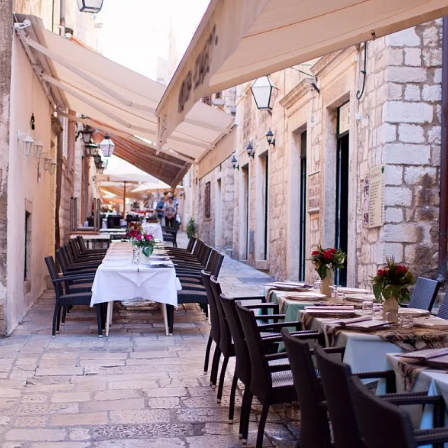
Нарезк
70
Колбас
260