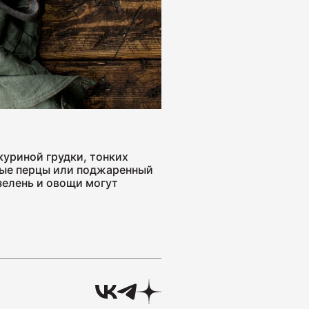
 "Для тостов"
куриной грудки, тонких
 полукопчёная "Краковская"
нные перцы или поджаренный
зелень и овощи могут
 сырокопчёная "Зернистая" ГОСТ