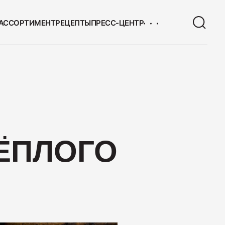
АССОРТИМЕНТ
РЕЦЕПТЫ
ПРЕСС-ЦЕНТР
ЫЕ ТОВАРЫ
 с/к Коньячная
ЁПЛОГО
 Сервелат "Кремлёвский"