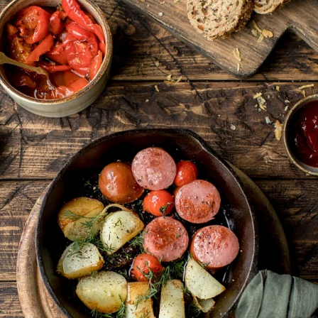
Нарезк
70
Колбас
260