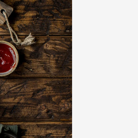
а Индейка варёно-копчёная
а сырокопчёная Сальчичон