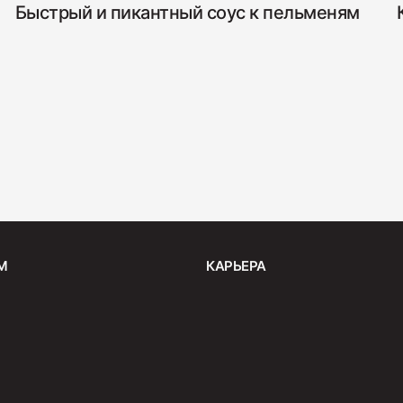
Быстрый и пикантный соус к пельменям
Салями 
330
М
КАРЬЕРА