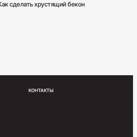
Как сделать хрустящий бекон
Ка
пр
"Венская"
КОНТАКТЫ