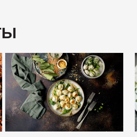
ТЫ
Бекон "
200
Ветчина
400