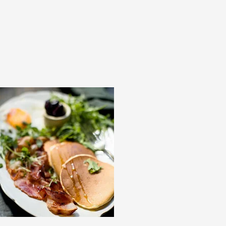
Дабл Смок"
 "С окороком"