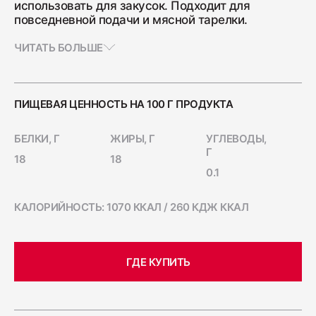
использовать для закусок. Подходит для
Ветчина "Для тостов"
повседневной подачи и мясной тарелки.
1700
ЧИТАТЬ БОЛЬШЕ
Колбаса полукопчёная "Краковская"
ПИЩЕВАЯ ЦЕННОСТЬ НА 100 Г ПРОДУКТА
400
БЕЛКИ, Г
ЖИРЫ, Г
УГЛЕВОДЫ,
Г
18
18
Колбаса сырокопчёная "Зернистая"
0.1
ГОСТ
600
КАЛОРИЙНОСТЬ: 1070 ККАЛ / 260 КДЖ ККАЛ
Бекон "Дабл Смок"
200
ГДЕ КУПИТЬ
Ветчина "С окороком"