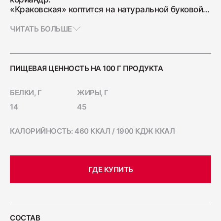
«Краковская» коптится на натуральной буковой
Ветчина "Для тостов"
щепе, приобретая неповторимый вкус и аромат.
1700
Ее часто подают в составе мясной нарезки — это
ЧИТАТЬ БОЛЬШЕ
вкусная закуска, которая легко утолит голод.
«Краковскую» также используют для горячих
блюд — например, для традиционного польского
Колбаса полукопчёная "Краковская"
белого борща или запеканки с картофелем и
ПИЩЕВАЯ ЦЕННОСТЬ НА 100 Г ПРОДУКТА
400
свининой.
БЕЛКИ, Г
ЖИРЫ, Г
14
45
Колбаса сырокопчёная "Зернистая"
ГОСТ
КАЛОРИЙНОСТЬ: 460 ККАЛ / 1900 КДЖ ККАЛ
600
Бекон "Дабл Смок"
ГДЕ КУПИТЬ
200
Ветчина "С окороком"
СОСТАВ