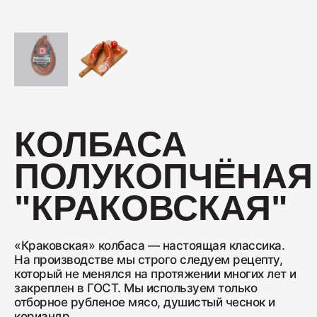
Колбаса с/к Коньячная
230
Нарезка Сервелат "Кремлёвский"
КОЛБАСА
110
ПОЛУКОПЧЁНАЯ
Нарезка Индейка варёно-копчёная
"КРАКОВСКАЯ"
70
«Краковская» колбаса — настоящая классика.
Колбаса сырокопчёная Сальчичон
На производстве мы строго следуем рецепту,
который не менялся на протяжении многих лет и
260
закреплен в ГОСТ. Мы используем только
отборное рубленое мясо, душистый чеснок и
кориандр.