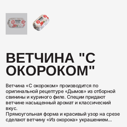
Колбаса с/к Коньячная
230
Нарезка Сервелат "Кремлёвский"
ВЕТЧИНА "С
110
ОКОРОКОМ"
Нарезка Индейка варёно-копчёная
70
Ветчина «С окороком» производится по
оригинальной рецептуре «Дымов» из отборной
свинины и куриного филе. Специи придают
ветчине насыщенный аромат и классический
Колбаса сырокопчёная Сальчичон
вкус.
260
Прямоугольная форма и красивый узор на срезе
сделают ветчину «Из окорока» украшением
ваших блюд. С ней получаются вкусные