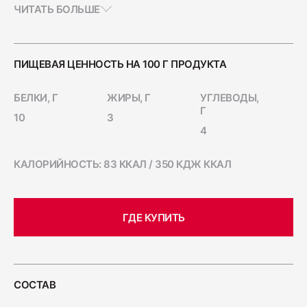
бутерброды и сэндвичи, а также традиционные
ЧИТАТЬ БОЛЬШЕ
Ветчина "Для тостов"
слоеные салаты. Ветчина «Из окорока» станет
1700
отличным ингредиентом для горячих блюд: ее
можно использовать в качестве одного из слоев
картофельного гратена или начинки для куриных
ПИЩЕВАЯ ЦЕННОСТЬ НА 100 Г ПРОДУКТА
рулетов.
Колбаса полукопчёная "Краковская"
БЕЛКИ, Г
ЖИРЫ, Г
УГЛЕВОДЫ,
400
Г
10
3
4
Колбаса сырокопчёная "Зернистая"
КАЛОРИЙНОСТЬ: 83 ККАЛ / 350 КДЖ ККАЛ
ГОСТ
600
ГДЕ КУПИТЬ
Бекон "Дабл Смок"
200
СОСТАВ
Ветчина "С окороком"