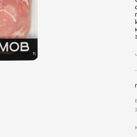
Нарезк
70
Колбас
260