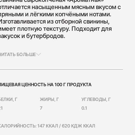
отличается насыщенным мясным вкусом с
пряными и лёгкими копчёными нотами.
Изготавливается из отборной свинины,
имеет плотную текстуру. Подходит для
закусок и бутербродов.
а Индейка варёно-копчёная
ЧИТАТЬ БОЛЬШЕ
ПИЩЕВАЯ ЦЕННОСТЬ НА 100 Г ПРОДУКТА
а сырокопчёная Сальчичон
БЕЛКИ, Г
ЖИРЫ, Г
УГЛЕВОДЫ, Г
21
7
0.1
КАЛОРИЙНОСТЬ: 147 ККАЛ / 620 КДЖ ККАЛ