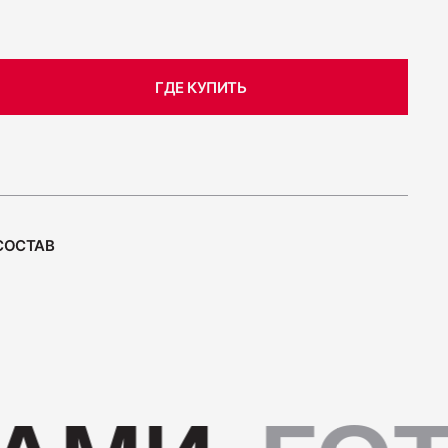
 "Для тостов"
ГДЕ КУПИТЬ
 полукопчёная "Краковская"
СОСТАВ
 сырокопчёная "Зернистая" ГОСТ