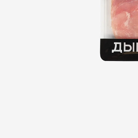
Ветчины
Колбаса