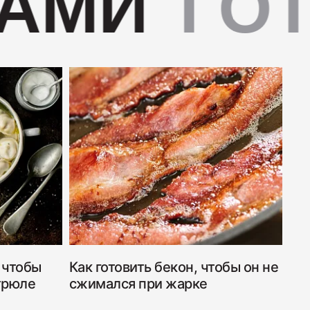
АМИ
ГОТ
Дабл Смок"
 "С окороком"
 чтобы
Как готовить бекон, чтобы он не
трюле
сжимался при жарке