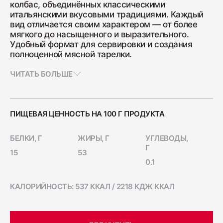
колбас, объединённых классическими
Ветчина "Для тостов"
итальянскими вкусовыми традициями. Каждый
вид отличается своим характером — от более
1700
мягкого до насыщенного и выразительного.
Удобный формат для сервировки и создания
полноценной мясной тарелки.
Колбаса полукопчёная "Краковская"
ЧИТАТЬ БОЛЬШЕ
400
Колбаса сырокопчёная "Зернистая"
ПИЩЕВАЯ ЦЕННОСТЬ НА 100 Г ПРОДУКТА
ГОСТ
БЕЛКИ, Г
600
ЖИРЫ, Г
УГЛЕВОДЫ,
Г
15
53
0.1
Бекон "Дабл Смок"
200
КАЛОРИЙНОСТЬ: 537 ККАЛ / 2218 КДЖ ККАЛ
Ветчина "С окороком"