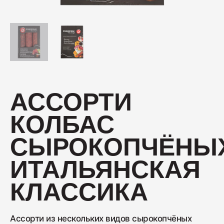
Колбаса с/к Коньячная
230
Нарезка Сервелат "Кремлёвский"
АССОРТИ
110
КОЛБАС
Нарезка Индейка варёно-копчёная
СЫРОКОПЧЁНЫ
70
ИТАЛЬЯНСКАЯ
Колбаса сырокопчёная Сальчичон
КЛАССИКА
260
Ассорти из нескольких видов сырокопчёных