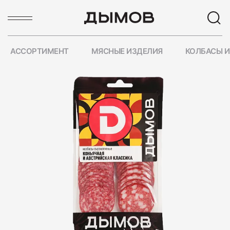
АССОРТИМЕНТ
МЯСНЫЕ ИЗДЕЛИЯ
КОЛБАСЫ И
ПОПУЛЯРНЫЕ ЗАПРОСЫ
Карьера
Вакансии
Пиколини
Вареные колбасы
Ветчины
Колбаса
ПОПУЛЯРНЫЕ ТОВАРЫ