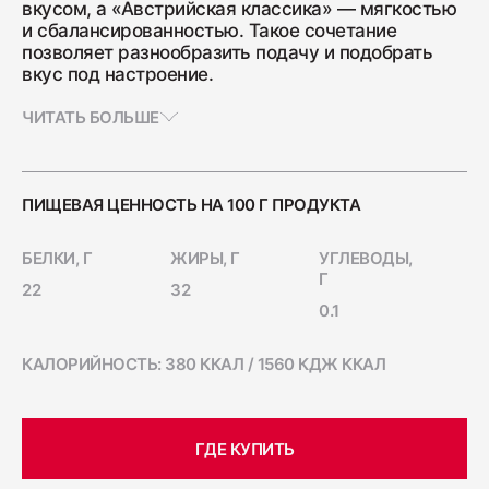
вкусом, а «Австрийская классика» — мягкостью
Ветчина "Для тостов"
и сбалансированностью. Такое сочетание
позволяет разнообразить подачу и подобрать
1700
вкус под настроение.
ЧИТАТЬ БОЛЬШЕ
Колбаса полукопчёная "Краковская"
400
ПИЩЕВАЯ ЦЕННОСТЬ НА 100 Г ПРОДУКТА
Колбаса сырокопчёная "Зернистая"
БЕЛКИ, Г
ЖИРЫ, Г
УГЛЕВОДЫ,
ГОСТ
Г
22
32
600
0.1
Бекон "Дабл Смок"
КАЛОРИЙНОСТЬ: 380 ККАЛ / 1560 КДЖ ККАЛ
200
ГДЕ КУПИТЬ
Ветчина "С окороком"