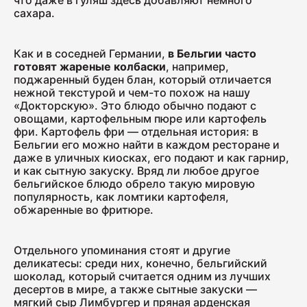
400
сахара.
Как и в соседней Германии,
в Бельгии часто
Салями "Венская"
готовят жареные колбаски
, например,
поджаренный буден блан, который отличается
330
нежной текстурой и чем-то похож на нашу
«Докторскую». Это блюдо обычно подают с
овощами, картофельным пюре или картофель
фри. Картофель фри — отдельная история: в
Бельгии его можно найти в каждом ресторане и
даже в уличных киосках, его подают и как гарнир,
и как сытную закуску. Вряд ли любое другое
бельгийское блюдо обрело такую мировую
популярность, как ломтики картофеля,
обжаренные во фритюре.
Отдельного упоминания стоят и другие
деликатесы: среди них, конечно, бельгийский
шоколад, который считается одним из лучших
десертов в мире, а также сытные закуски —
мягкий сыр Лимбургер и пряная арденская