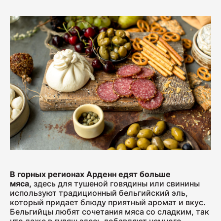
Ветчина "Для тостов"
1700
Колбаса полукопчёная "Краковская"
400
Колбаса сырокопчёная "Зернистая"
ГОСТ
600
Бекон "Дабл Смок"
В горных регионах Арденн едят больше
200
мяса,
здесь для тушеной говядины или свинины
используют традиционный бельгийский эль,
который придает блюду приятный аромат и вкус.
Бельгийцы любят сочетания мяса со сладким, так
Ветчина "С окороком"
что даже в гуляш здесь добавляют немного