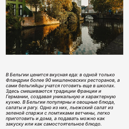
Колбаса с/к Коньячная
230
Нарезка Сервелат "Кремлёвский"
110
В Бельгии ценится вкусная еда: в одной только
Нарезка Индейка варёно-копчёная
Фландрии более 90 мишленовских ресторанов, а
70
сами бельгийцы учатся готовить еще в школах.
Здесь смешиваются традиции Франции и
Германии, создавая уникальную и характерную
кухню. В Бельгии популярны и овощные блюда,
Колбаса сырокопчёная Сальчичон
салаты и рагу. Одно из них, льежский салат из
зеленой спаржи с ломтиками ветчины, легко
260
приготовить и дома, а подавать можно как
закуску или как самостоятельное блюдо.